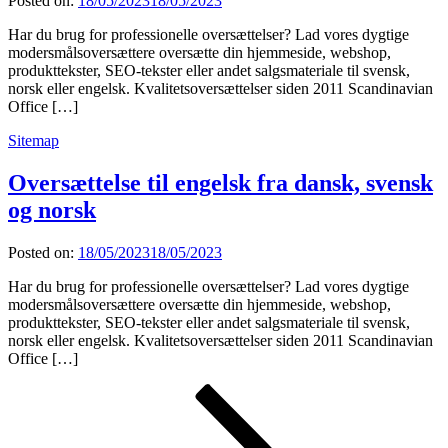
Posted on:
18/05/2023
18/05/2023
Har du brug for professionelle oversættelser? Lad vores dygtige
modersmålsoversættere oversætte din hjemmeside, webshop,
produkttekster, SEO-tekster eller andet salgsmateriale til svensk,
norsk eller engelsk. Kvalitetsoversættelser siden 2011 Scandinavian
Office […]
Sitemap
Oversættelse til engelsk fra dansk, svensk
og norsk
Posted on:
18/05/2023
18/05/2023
Har du brug for professionelle oversættelser? Lad vores dygtige
modersmålsoversættere oversætte din hjemmeside, webshop,
produkttekster, SEO-tekster eller andet salgsmateriale til svensk,
norsk eller engelsk. Kvalitetsoversættelser siden 2011 Scandinavian
Office […]
Indlægsinddeling
Page
Page
Next
page